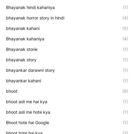
Bhayanak hindi kahaniya
(1)
bhayanak horror story in hindi
(4)
bhayanak kahani
(5)
Bhayanak kahaniya
(4)
Bhayanak storie
(1)
bhayanak story
(1)
bhayankar darawni story
(1)
bhayankar kahani
(1)
bhoot
(6)
bhoot asli me hai kya
(1)
bhoot asli me hote kya
(1)
Bhoot hote hai Google
(1)
bhoot hote hai kya
(2)