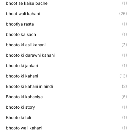
bhoot se kaise bache
(1)
bhoot wali kahani
(26)
bhootiya rasta
(1)
bhooto ka sach
(1)
bhooto ki asli kahani
(3)
bhooto ki darawni kahani
(1)
bhooto ki jankari
(1)
bhooto ki kahani
(13)
Bhooto ki kahani in hindi
(2)
Bhooto ki kahaniya
(6)
bhooto ki story
(1)
Bhooto ki toli
(1)
bhooto wali kahani
(1)