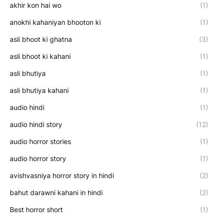
akhir kon hai wo
(1)
anokhi kahaniyan bhooton ki
(1)
asli bhoot ki ghatna
(3)
asli bhoot ki kahani
(1)
asli bhutiya
(1)
asli bhutiya kahani
(1)
audio hindi
(1)
audio hindi story
(12)
audio horror stories
(1)
audio horror story
(1)
avishvasniya horror story in hindi
(2)
bahut darawni kahani in hindi
(2)
Best horror short
(1)