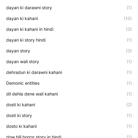
dayan ki darawni story
(1)
dayan ki kahani
(10)
dayan ki kahani in hindi
(3)
dayan ki story hindi
(1)
dayan story
(3)
dayan wali story
(1)
dehradun ki darawni kahani
(1)
Demonic entities
(1)
dil dehla dene wali kahani
(1)
dosti ki kahani
(2)
dosti ki story
(1)
dosto ki kahani
(1)
dow hill horror story in hindi
(1)