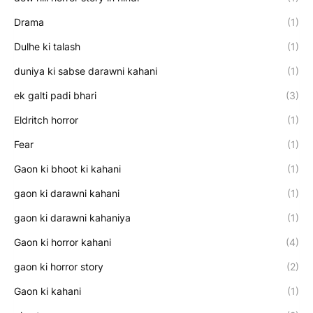
Drama
(1)
Dulhe ki talash
(1)
duniya ki sabse darawni kahani
(1)
ek galti padi bhari
(3)
Eldritch horror
(1)
Fear
(1)
Gaon ki bhoot ki kahani
(1)
gaon ki darawni kahani
(1)
gaon ki darawni kahaniya
(1)
Gaon ki horror kahani
(4)
gaon ki horror story
(2)
Gaon ki kahani
(1)