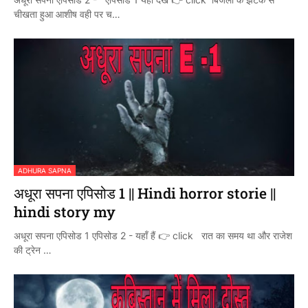
चीखता हुआ आशीष वही पर च…
ADHURA SAPNA
अधूरा सपना एपिसोड 1 || Hindi horror storie ||
hindi story my
अधूरा सपना एपिसोड 1 एपिसोड 2 - यहाँ हैं 👉 click रात का समय था और राजेश
की ट्रेन …